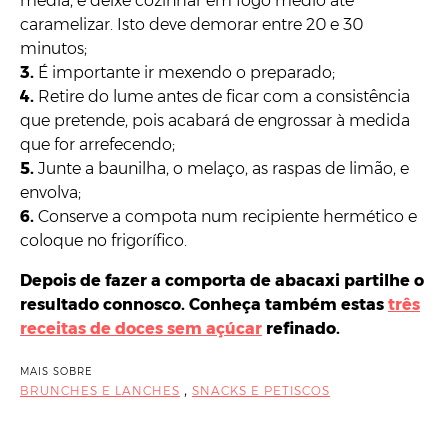
média, e deixe cozinhar em fogo médio até
caramelizar. Isto deve demorar entre 20 e 30
minutos;
3.
É importante ir mexendo o preparado;
4.
Retire do lume antes de ficar com a consistência
que pretende, pois acabará de engrossar à medida
que for arrefecendo;
5.
Junte a baunilha, o melaço, as raspas de limão, e
envolva;
6.
Conserve a compota num recipiente hermético e
coloque no frigorífico.
Depois de fazer a comporta de abacaxi partilhe o
resultado connosco. Conheça também estas
três
receitas de doces sem açúcar
refinado.
MAIS SOBRE
,
BRUNCHES E LANCHES
SNACKS E PETISCOS