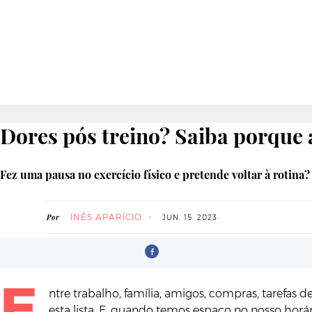
Dores pós treino? Saiba porque 
Fez uma pausa no exercício físico e pretende voltar à rotina
INÊS APARÍCIO
Por
JUN. 15. 2023
E
ntre trabalho, família, amigos, compras, tarefas 
esta lista. E, quando temos espaço no nosso hor