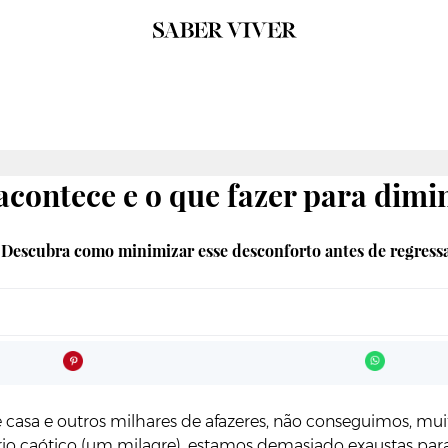
acontece e o que fazer para dim
? Descubra como minimizar esse desconforto antes de regressa
de casa e outros milhares de afazeres, não conseguimos, mui
ário caótico (um milagre), estamos demasiado exaustas pa