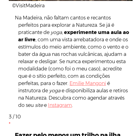
©VisitMadeira
Na Madeira, não faltam cantos e recantos
perfeitos para explorar a Natureza. Se já é
praticante de
yoga
,
experimente uma aula ao
ar livre
, com uma vista arrebatadora e onde os
estímulos do meio ambiente, como o vento e o
bater da água nas rochas vulcânicas, ajudam a
relaxar e desligar. Se nunca experimentou esta
modalidade (como foi o meu caso), acredite
que é o sítio perfeito, com as condições
perfeitas, para o fazer.
Emilie Mangoni
é
instrutora de
yoga
e disponibiliza aulas e retiros
na Natureza. Descubra como agendar através
do seu
site
e
Instagram
.
3 / 10
Fazer pelo menos um trilho na ilha