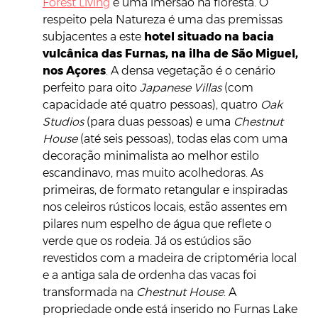
Forest Living
é uma imersão na floresta. O
respeito pela Natureza é uma das premissas
subjacentes a este
hotel situado na bacia
vulcânica das Furnas, na ilha de São Miguel,
nos Açores
. A densa vegetação é o cenário
perfeito para oito
Japanese Villas
(com
capacidade até quatro pessoas), quatro
Oak
Studios
(para duas pessoas) e uma
Chestnut
House
(até seis pessoas), todas elas com uma
decoração minimalista ao melhor estilo
escandinavo, mas muito acolhedoras. As
primeiras, de formato retangular e inspiradas
nos celeiros rústicos locais, estão assentes em
pilares num espelho de água que reflete o
verde que os rodeia. Já os estúdios são
revestidos com a madeira de criptoméria local
e a antiga sala de ordenha das vacas foi
transformada na
Chestnut House
. A
propriedade onde está inserido no Furnas Lake