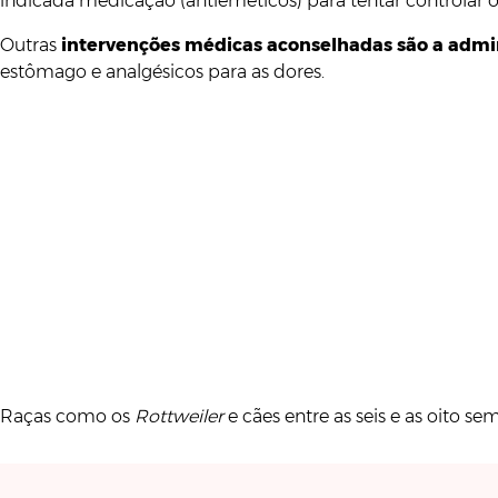
indicada medicação (antieméticos) para tentar controlar o
Outras
intervenções médicas aconselhadas são a admin
estômago e analgésicos para as dores.
Raças como os
Rottweiler
e cães entre as seis e as oito 