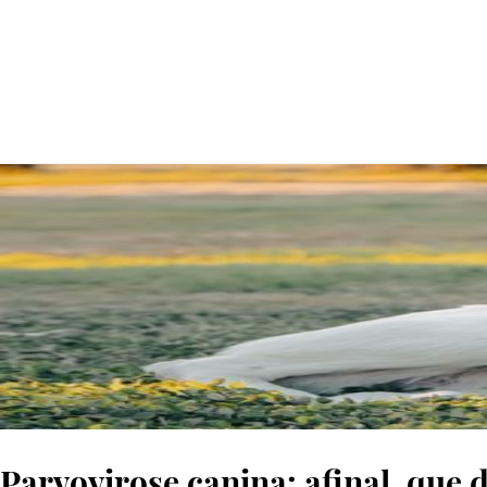
© Pexels
Parvovirose canina: afinal, que 