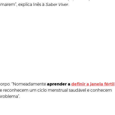
omarem”, explica Inês à
Saber Viver
.
o corpo. “Nomeadamente
aprender a
definir a janela fértil
s que reconhecem um ciclo menstrual saudável e conhecem
 problema”.