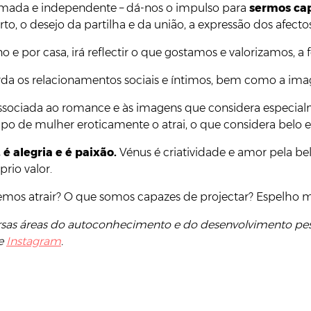
amada e independente – dá-nos o impulso para
sermos ca
to, o desejo da partilha e da união, a expressão dos afec
o e por casa, irá reflectir o que gostamos e valorizamos,
rda os relacionamentos sociais e íntimos, bem como a i
 associada ao romance e às imagens que considera especia
po de mulher eroticamente o atrai, o que considera belo e 
 é alegria e é paixão.
Vénus é criatividade e amor pela bel
rio valor.
mos atrair? O que somos capazes de projectar? Espelho 
versas áreas do autoconhecimento e do desenvolvimento 
e
Instagram
.