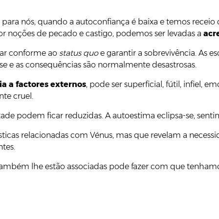
ara nós, quando a autoconfiança é baixa e temos receio
or noções de pecado e castigo, podemos ser levadas a
acr
icar conforme ao
status quo
e garantir a sobrevivência. As e
-se e as consequências são normalmente desastrosas.
a a factores externos
, pode ser superficial, fútil, infiel
te cruel.
ontade podem ficar reduzidas. A autoestima eclipsa-se, se
ticas relacionadas com Vénus, mas que revelam a neces
tes.
ue também lhe estão associadas pode fazer com que tenham