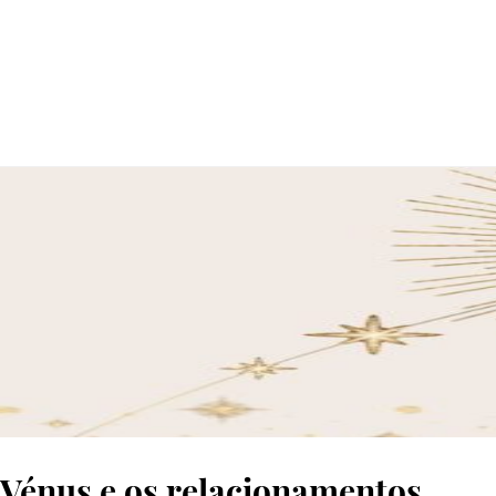
© Rawpixel
Vénus e os relacionamentos