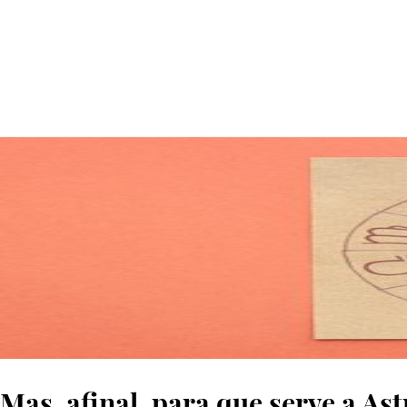
© pixelshot/canva
Mas, afinal, para que serve a Ast