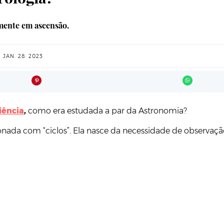
amente em ascensão.
JAN. 28. 2023
iência
,
como era estudada a par da Astronomia?
ionada com “ciclos”. Ela nasce da necessidade de observaçã