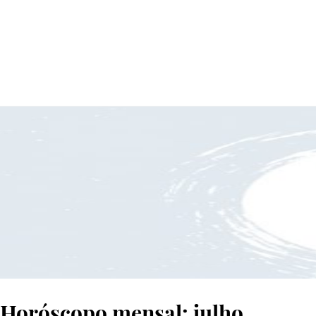
© GRAFISMO: SARA MARQUES
Horóscopo mensal: julho