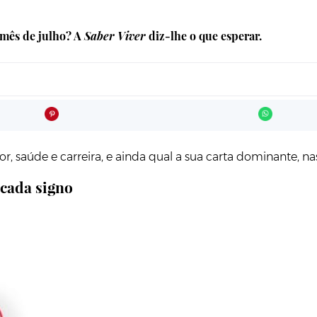
 mês de julho? A
Saber Viver
diz-lhe o que esperar.
, saúde e carreira, e ainda qual a sua carta dominante, n
cada signo