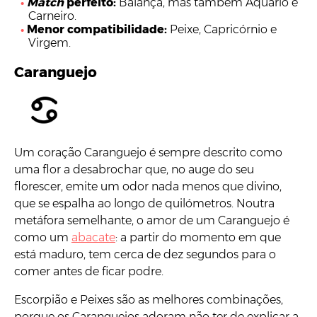
Match
perfeito:
Balança, mas também Aquário e
Carneiro.
Menor compatibilidade:
Peixe, Capricórnio e
Virgem.
Caranguejo
Um coração Caranguejo é sempre descrito como
uma flor a desabrochar que, no auge do seu
florescer, emite um odor nada menos que divino,
que se espalha ao longo de quilómetros. Noutra
metáfora semelhante, o amor de um Caranguejo é
como um
abacate
: a partir do momento em que
está maduro, tem cerca de dez segundos para o
comer antes de ficar podre.
Escorpião e Peixes são as melhores combinações,
porque os Caranguejos adoram não ter de explicar a