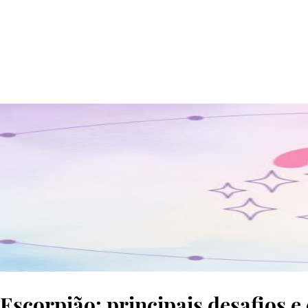
© grafismos Sara Marques
Escorpião: principais desafios e 