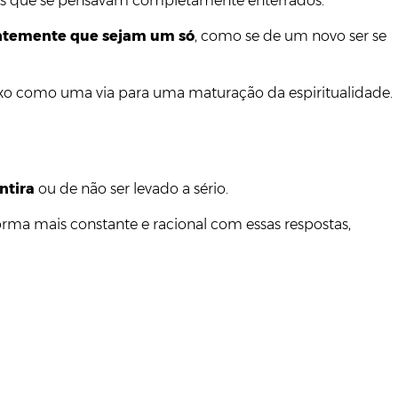
os que se pensavam completamente enterrados.
ntemente que sejam um só
, como se de um novo ser se
exo como uma via para uma maturação da espiritualidade.
ntira
ou de não ser levado a sério.
forma mais constante e racional com essas respostas,