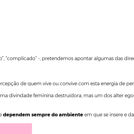
tenso”, “complicado” -, pretendemos apontar algumas das di
a percepção de quem vive ou convive com esta energia de pe
 uma divindade feminina destruidora, mas um dos alter ego
ue
dependem sempre do ambiente
em que se insere e da