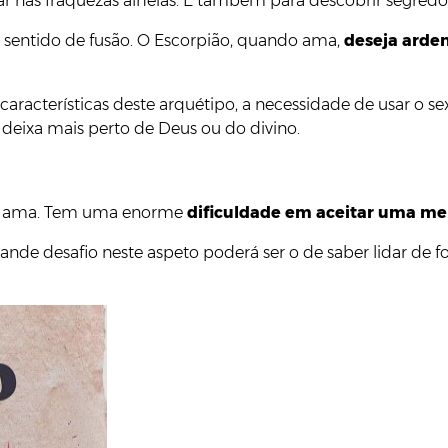
 nas fraquezas alheias. E também para descobrir segred
o sentido de fusão. O Escorpião, quando ama,
deseja arde
racterísticas deste arquétipo, a necessidade de usar o s
 deixa mais perto de Deus ou do divino.
que ama. Tem uma enorme
dificuldade em aceitar uma me
grande desafio neste aspeto poderá ser o de saber lidar de 