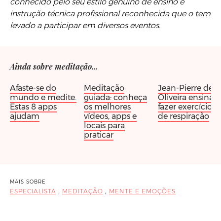
conhecido pelo seu estilo genuíno de ensino e
instrução técnica profissional reconhecida que o tem
levado a participar em diversos eventos.
Ainda sobre meditação...
Afaste-se do
Meditação
Jean-Pierre de
mundo e medite.
guiada: conheça
Oliveira ensina a
Estas 8 apps
os melhores
fazer exercícios
ajudam
vídeos, apps e
de respiração
locais para
praticar
MAIS SOBRE
,
,
ESPECIALISTA
MEDITAÇÃO
MENTE E EMOÇÕES