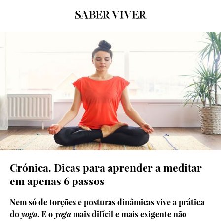
© Getty Images
Crónica. Dicas para aprender a meditar
em apenas 6 passos
Nem só de torções e posturas dinâmicas vive a prática
do
yoga
. E o
yoga
mais difícil e mais exigente não