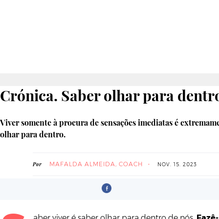
Crónica. Saber olhar para dentr
Viver somente à procura de sensações imediatas é extremam
olhar para dentro.
MAFALDA ALMEIDA, COACH
Por
NOV. 15. 2023
aber viver é saber olhar para dentro de nós.
Fazê-