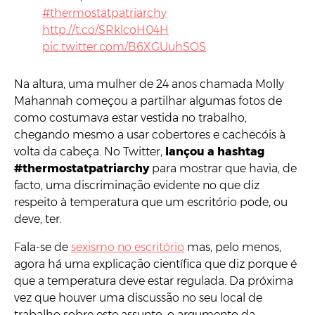
#thermostatpatriarchy
http://t.co/SRklcoH04H
pic.twitter.com/B6XGUuhSOS
— Adriana Porter Felt (@__apf__)
August 3,
Na altura, uma mulher de 24 anos chamada Molly
2015
Mahannah começou a partilhar algumas fotos de
como costumava estar vestida no trabalho,
chegando mesmo a usar cobertores e cachecóis à
volta da cabeça. No Twitter,
lançou a hashtag
#thermostatpatriarchy
para mostrar que havia, de
facto, uma discriminação evidente no que diz
respeito à temperatura que um escritório pode, ou
deve, ter.
Fala-se de
sexismo no escritório
mas, pelo menos,
agora há uma explicação científica que diz porque é
que a temperatura deve estar regulada. Da próxima
vez que houver uma discussão no seu local de
trabalho sobre este assunto, o argumento da