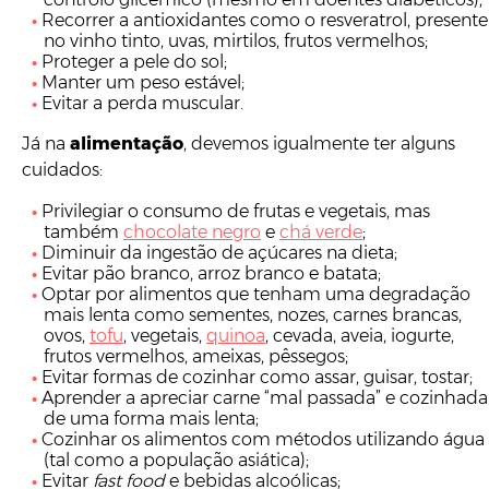
Recorrer a antioxidantes como o resveratrol, presente
no vinho tinto, uvas, mirtilos, frutos vermelhos;
Proteger a pele do sol;
Manter um peso estável;
Evitar a perda muscular.
Já na
alimentação
, devemos igualmente ter alguns
cuidados:
Privilegiar o consumo de frutas e vegetais, mas
também
chocolate negro
e
chá verde
;
Diminuir da ingestão de açúcares na dieta;
Evitar pão branco, arroz branco e batata;
Optar por alimentos que tenham uma degradação
mais lenta como sementes, nozes, carnes brancas,
ovos,
tofu
, vegetais,
quinoa
, cevada, aveia, iogurte,
frutos vermelhos, ameixas, pêssegos;
Evitar formas de cozinhar como assar, guisar, tostar;
Aprender a apreciar carne “mal passada” e cozinhada
de uma forma mais lenta;
Cozinhar os alimentos com métodos utilizando água
(tal como a população asiática);
Evitar
fast food
e bebidas alcoólicas;