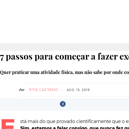
7 passos para começar a fazer exer
Quer praticar uma atividade física, mas não sabe por onde 
RITA CAETANO
Por
AGO. 15. 2019
E
stá mais do que provado cientificamente que o exer
Sim, estamos a falar consigo, que nunca fez q