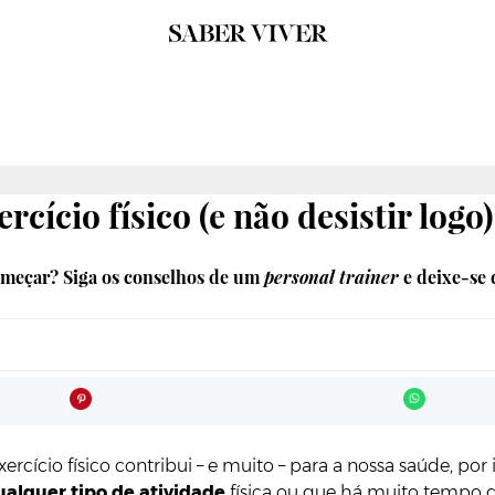
cício físico (e não desistir logo)
começar? Siga os conselhos de um
personal trainer
e deixe-se 
cício físico contribui – e muito – para a nossa saúde, por 
ualquer tipo de atividade
física ou que há muito tempo de