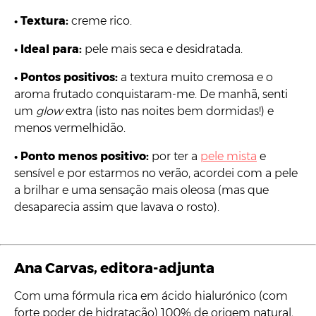
•
Textura:
creme rico.
•
Ideal para:
pele mais seca e desidratada.
•
Pontos positivos:
a textura muito cremosa e o
aroma frutado conquistaram-me. De manhã, senti
um
glow
extra (isto nas noites bem dormidas!) e
menos vermelhidão.
•
Ponto menos positivo:
por ter a
pele mista
e
sensível e por estarmos no verão, acordei com a pele
a brilhar e uma sensação mais oleosa (mas que
desaparecia assim que lavava o rosto).
Ana Carvas, editora-adjunta
Com uma fórmula rica em ácido hialurónico (com
forte poder de hidratação) 100% de origem natural,