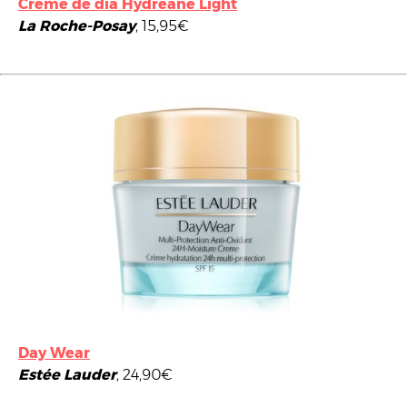
Creme de dia Hydreane Light
La Roche-Posay
, 15,95€
Day Wear
Estée Lauder
, 24,90€