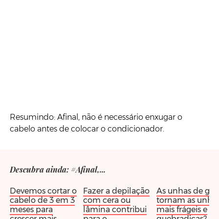
Resumindo: Afinal, não é necessário enxugar o
cabelo antes de colocar o condicionador.
Descubra ainda: #Afinal,...
Devemos cortar o
Fazer a depilação
As unhas de gel
cabelo de 3 em 3
com cera ou
tornam as unha
meses para
lâmina contribui
mais frágeis e
crescer mais
para o
quebradiças?