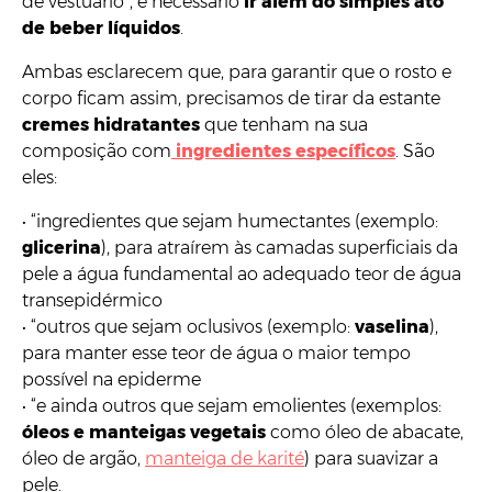
de vestuário”, é necessário
ir além do simples ato
de beber líquidos
.
Ambas esclarecem que, para garantir que o rosto e
corpo ficam assim, precisamos de tirar da estante
cremes hidratantes
que tenham na sua
composição com
ingredientes específicos
. São
eles:
•
“ingredientes que sejam humectantes (exemplo:
glicerina
), para atraírem às camadas superficiais da
pele a água fundamental ao adequado teor de água
transepidérmico
•
“outros que sejam oclusivos (exemplo:
vaselina
),
para manter esse teor de água o maior tempo
possível na epiderme
•
“e ainda outros que sejam emolientes (exemplos:
óleos e manteigas vegetais
como óleo de abacate,
óleo de argão,
manteiga de karité
) para suavizar a
pele.