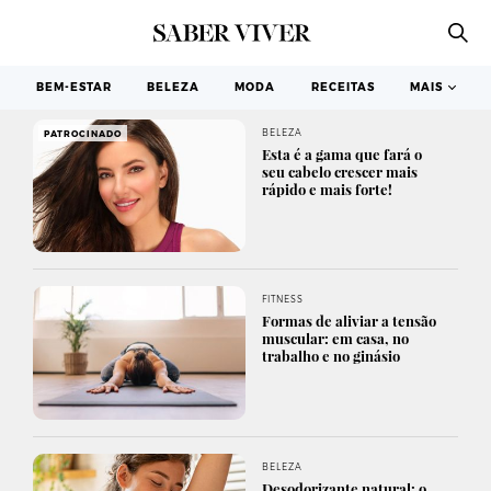
BEM-ESTAR
BELEZA
MODA
RECEITAS
MAIS
BELEZA
PATROCINADO
Esta é a gama que fará o
seu cabelo crescer mais
rápido e mais forte!
FITNESS
Formas de aliviar a tensão
muscular: em casa, no
trabalho e no ginásio
BELEZA
Desodorizante natural: o