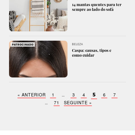
14 mantas quentes para ter
sempre ao lado do sofá
BELEZA
PATROCINADO
Caspa: causas, tipos e
como cuidar
« ANTERIOR
1
3
4
6
7
…
5
71
SEGUINTE »
…