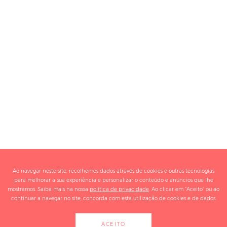
Ao navegar neste site, recolhemos dados através de cookies e outras tecnologias
para melhorar a sua experiência e personalizar o conteúdo e anúncios que lhe
mostramos. Saiba mais na nossa
política de privacidade
. Ao clicar em "Aceito" ou ao
continuar a navegar no site, concorda com esta utilização de cookies e de dados.
ACEITO