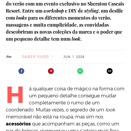
do verão com um evento exclusivo no Sheraton Cascais
Resort. Entre um
workshop
e DIY de
styling
, um desfile
com
looks
para os diferentes momentos do verão,
massagens e muita cumplicidade, as convidadas
descobriram as novas coleções da marca e o poder que
um pequeno detalhe tem num
look
.
SABER VIVER
Por
JUN. 1. 2026
H
á qualquer coisa de mágico na forma com
um pequeno detalhe consegue mudar
completamente o rumo de um
coordenado. Muitas vezes, o segredo de um
look
memorável não está na roupa, mas sim nos
acessórios
que acompanham as peças, como um
par de brincos
statment
ou uma carteira mais fora