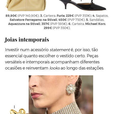
1.
Clutch
entrançada,
Lottusse
,
329€
(PVP 495€);
2.
Sapatos,
Guess
,
89,90€
(PVP 140,90€);
3.
Carteira,
Furla
,
229€
(PVP 353€);
4.
Sapatos,
Salvatore Ferragamo na Stivali
,
450€
(PVP 750€);
5.
Sandálias,
Aquazzura na Stivali
,
357€
(PVP 595€);
6.
Carteira,
Michael Kors
,
299€
(PVP 350€).
Joias intemporais
Investir num acessório
statement
é, por isso, tão
essencial quanto escolher o vestido certo. Peças
versáteis e intemporais acompanham diferentes
ocasiões e reinventam
looks
ao longo das estações.