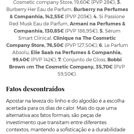
Cosmetic company Store, 19,60€ (PVP 28€);
3.
Burberry Her Eau de Parfum,
Burberry
na Perfumes
& Companhia, 142,55€
(PVP 203€);
4.
Si Passione
Red Musk Eau de Parfum,
Armani na Perfumes &
Companhia, 130,85€
(PVP 186,95€);
5.
Sérum
Smart Clinical,
Clinique
na The Cosmetic
Company Store, 76,50€
(PVP 127,50€);
6.
Le Parfum
Absolu,
Elie Saab
na Perfumes & Companhia,
99,40€
(PVP 142€);
7.
Conjunto de Gloss,
Bobbi
Brown
e
m The Cosmetic Company, 35,70€
(PVP
59,50€).
Fatos descontraídos
Apostar na leveza do linho e do algodão é a escolha
acertada para os dias de calor. Mais do que uma
alternativa aos fatos formais, são peças de
investimento que transitam entre diferentes
contextos, mantendo a sofisticação e a durabilidade