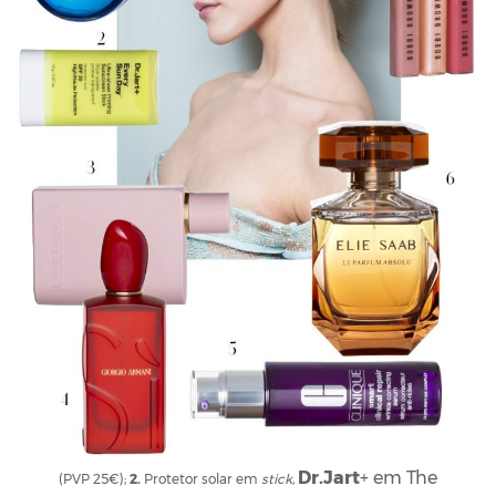
1.
Máscara labial,
Dr.Jart+
em The Cosmetic company Store, 17,50€
Dr.Jart
+ em The
(PVP 25€);
2.
Protetor solar em
stick
,