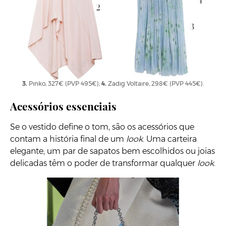
1.
Elie Saab na Stivali, 1280€ (PVP 3200€);
2.
Boss, 279€ (PVP 399€);
3.
Pinko, 327€ (PVP 495€);
4.
Zadig Voltaire, 298€ (PVP 445€).
Acessórios essenciais
Se o vestido define o tom, são os acessórios que
contam a história final de um
look
. Uma carteira
elegante, um par de sapatos bem escolhidos ou joias
delicadas têm o poder de transformar qualquer
look
.