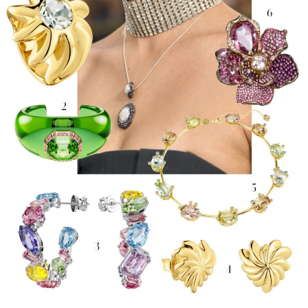
1.
Anel,
Tous
,
119€
(PVP 249€);
2.
Pulseira,
Swarovski
,
89€
(PVP