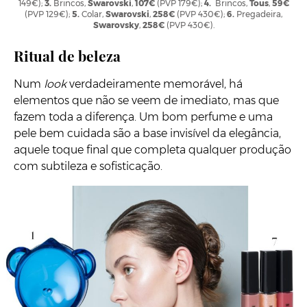
149€);
3.
Brincos,
Swarovski
,
107€
(PVP 179€);
4.
Brincos,
Tous
,
59€
(PVP 129€);
5.
Colar,
Swarovski
,
258€
(PVP 430€);
6.
Pregadeira,
Swarovsky
,
258€
(PVP 430€).
Ritual de beleza
Num
look
verdadeiramente memorável, há
elementos que não se veem de imediato, mas que
fazem toda a diferença. Um bom perfume e uma
pele bem cuidada são a base invisível da elegância,
aquele toque final que completa qualquer produção
com subtileza e sofisticação.