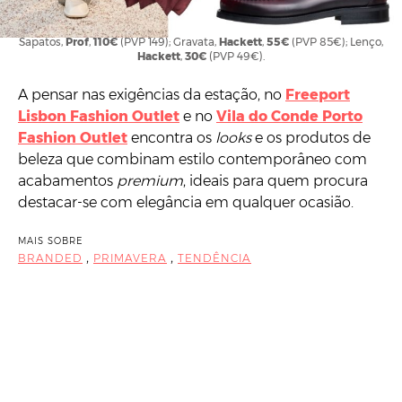
Fato,
Boss
,
489€
(PVP 699€); Camisa,
Façonnable
,
91€
(PVP 130€);
Sapatos,
Prof
,
110€
(PVP 149); Gravata,
Hackett
,
55€
(PVP 85€); Lenço,
Hackett
,
30€
(PVP 49€).
A pensar nas exigências da estação, no
Freeport
Lisbon Fashion Outlet
e no
Vila do Conde Porto
Fashion Outlet
encontra os
looks
e os produtos de
beleza que combinam estilo contemporâneo com
acabamentos
premium
, ideais para quem procura
destacar-se com elegância em qualquer ocasião.
MAIS SOBRE
,
,
BRANDED
PRIMAVERA
TENDÊNCIA