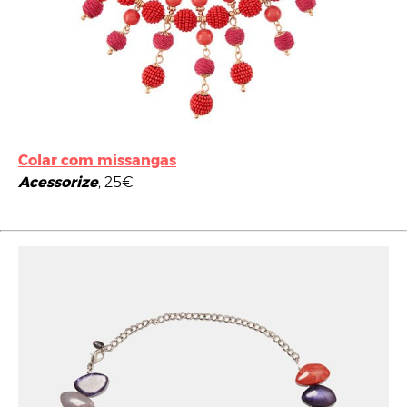
Colar com missangas
Acessorize
, 25€