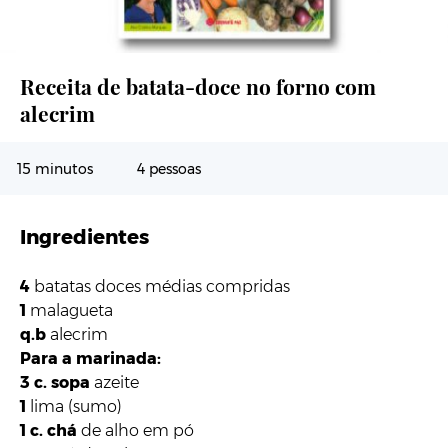
Cozinha Compaixão
, Guerra & Paz (2018), 16,90€
Receita de batata-doce no forno com
alecrim
15 minutos
4 pessoas
Ingredientes
4
batatas doces médias compridas
1
malagueta
q.b
alecrim
Para a marinada:
3 c. sopa
azeite
1
lima (sumo)
1 c. chá
de alho em pó