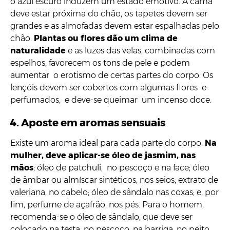
o azul escuro induzem um estado emotivo. A cama
deve estar próxima do chão, os tapetes devem ser
grandes e as almofadas devem estar espalhadas pelo
chão.
Plantas ou flores dão um clima de
naturalidade
e as luzes das velas, combinadas com
espelhos, favorecem os tons de pele e podem
aumentar o erotismo de certas partes do corpo. Os
lençóis devem ser cobertos com algumas flores e
perfumados, e deve-se queimar um incenso doce.
4. Aposte em aromas sensuais
Existe um aroma ideal para cada parte do corpo.
Na
mulher, deve aplicar-se óleo de jasmim, nas
mãos
; óleo de patchuli, no pescoço e na face; óleo
de âmbar ou almíscar sintéticos, nos seios; extrato de
valeriana, no cabelo; óleo de sândalo nas coxas; e, por
fim, perfume de açafrão, nos pés. Para o homem,
recomenda-se o óleo de sândalo, que deve ser
colocado na testa, no pescoço, na barriga, no peito,