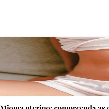
© Thinkstock
Mioma uterino: compreenda as c