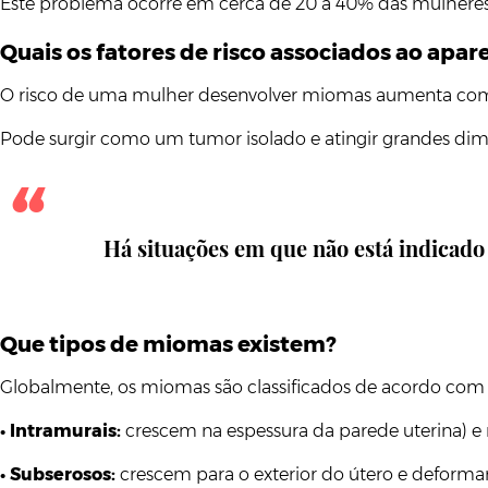
Este problema ocorre em cerca de 20 a 40% das mulheres
Quais os fatores de risco associados ao ap
O risco de uma mulher desenvolver miomas aumenta com a i
Pode surgir como um tumor isolado e atingir grandes di
Há situações em que não está indicado
Que tipos de miomas existem?
Globalmente, os miomas são classificados de acordo com a
•
Intramurais:
crescem na espessura da parede uterina) 
•
Subserosos:
crescem para o exterior do útero e deforma