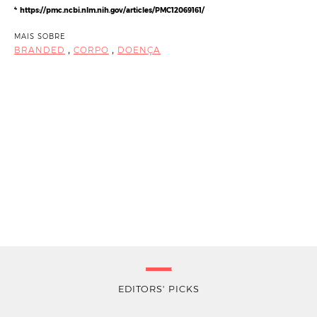
⁴
https://pmc.ncbi.nlm.nih.gov/articles/PMC12069161/
MAIS SOBRE
,
,
BRANDED
CORPO
DOENÇA
EDITORS' PICKS