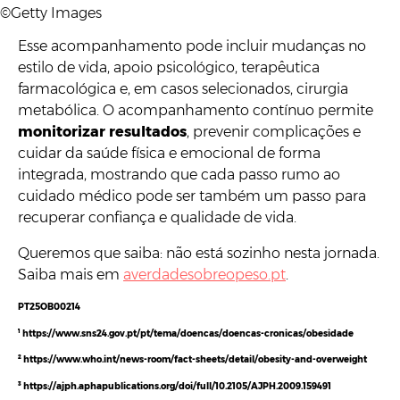
©Getty Images
Esse acompanhamento pode incluir mudanças no
estilo de vida, apoio psicológico, terapêutica
farmacológica e, em casos selecionados, cirurgia
metabólica. O acompanhamento contínuo permite
monitorizar resultados
, prevenir complicações e
cuidar da saúde física e emocional de forma
integrada, mostrando que cada passo rumo ao
cuidado médico pode ser também um passo para
recuperar confiança e qualidade de vida.
Queremos que saiba: não está sozinho nesta jornada.
Saiba mais em
averdadesobreopeso.pt
.
PT25OB00214
¹
https://www.sns24.gov.pt/pt/tema/doencas/doencas-cronicas/obesidade
²
https://www.who.int/news-room/fact-sheets/detail/obesity-and-overweight
³
https://ajph.aphapublications.org/doi/full/10.2105/AJPH.2009.159491