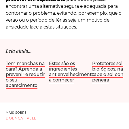
encontrar uma alternativa segura e adequada para
contornar o problema, evitando, por exemplo, que o
verão ou o período de férias seja um motivo de
ansiedade face a estas situações.
Leia ainda...
Tem manchas na
Estes são os
Protetores solar
cara? Aprenda a
ingredientes
biológicos: não
prevenir e reduzir
antienvelhecimento
tape o sol com a
o seu
a conhecer
peneira
aparecimento
MAIS SOBRE
,
DOENÇA
PELE