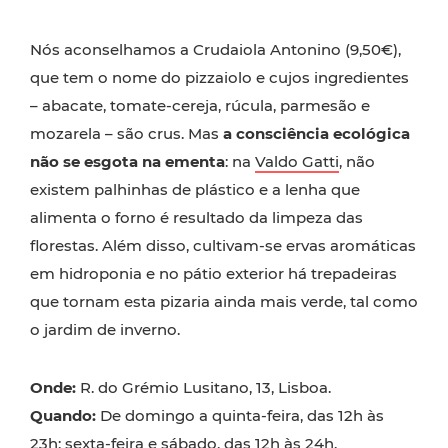
Nós aconselhamos a Crudaiola Antonino (9,50€),
que tem o nome do pizzaiolo e cujos ingredientes
– abacate, tomate-cereja, rúcula, parmesão e
mozarela – são crus. Mas
a consciência ecológica
não se esgota na ementa
: na
Valdo Gatti
, não
existem palhinhas de plástico e a lenha que
alimenta o forno é resultado da limpeza das
florestas. Além disso, cultivam-se ervas aromáticas
em hidroponia e no pátio exterior há trepadeiras
que tornam esta pizaria ainda mais verde, tal como
o jardim de inverno.
Onde:
R. do Grémio Lusitano, 13, Lisboa.
Quando:
De domingo a quinta-feira, das 12h às
23h; sexta-feira e sábado, das 12h às 24h.