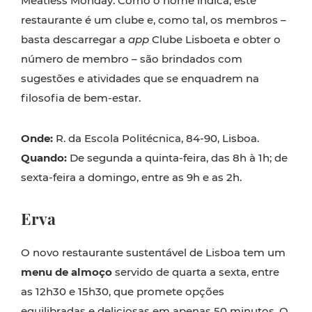
Meatless Monday. Como o nome indica, este
restaurante é um clube e, como tal, os membros –
basta descarregar a
app
Clube Lisboeta e obter o
número de membro – são brindados com
sugestões e atividades que se enquadrem na
filosofia de bem-estar.
Onde:
R. da Escola Politécnica, 84-90, Lisboa.
Quando:
De segunda a quinta-feira, das 8h à 1h; de
sexta-feira a domingo, entre as 9h e as 2h.
Erva
O novo restaurante sustentável de Lisboa tem um
menu de almoço
servido de quarta a sexta, entre
as 12h30 e 15h30, que promete opções
equilibradas e deliciosas em apenas 50 minutos. O