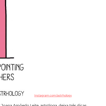
Instagram.com/astrhology
Joana Amôedo Leite, astróloga, deixa três dicas: