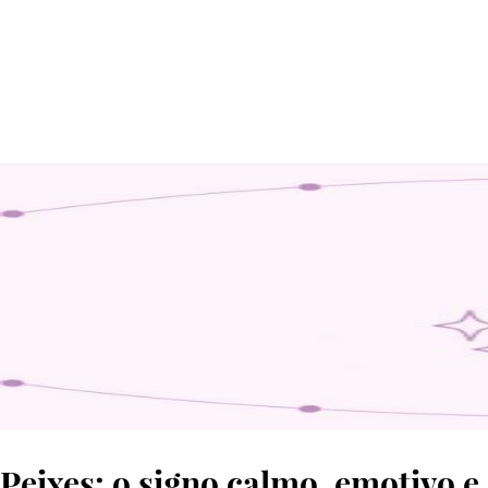
© GRAFISMO: SARA MARQUES
Peixes: o signo calmo, emotivo e