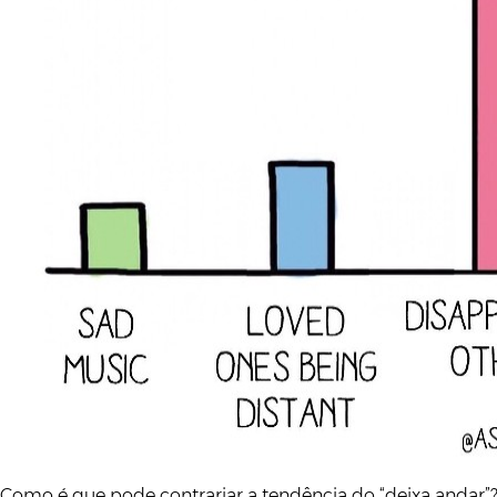
Como é que pode contrariar a tendência do “deixa andar”? 