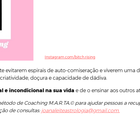
Instagram.com/bitch.rising
e evitarem espirais de auto-comiseração e viverem uma ded
a criatividade, doçura e capacidade de dádiva.
l e incondicional na sua vida
e de o ensinar aos outros a
 método de Coaching M.A.R.TA.© para ajudar pessoas a re
ção de consultas:
joanaleiteastrologia@gmail.com.