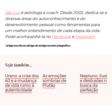
São Luz
é astróloga e coach. Desde 2002, dedica-se a
diversas áreas do autoconhecimento e do
desenvolvimento pessoal como ferramentas para
um melhor entendimento de cada etapa da vida.
Pode acompanhá-la no
Facebook
e
Instagram
.
*artigo escrito ao abrigo do antigo acordo ortográfico.
Veja também...
Urano: a crise dos
As emoções
Neptuno: ilusõe
40 e a mudança
sombrias de
e desilusões na
de vida rumo à
Plutão
busca da
autenticidade
perfeição