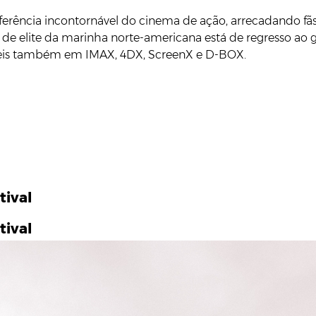
ferência incontornável do cinema de ação, arrecadando f
e elite da marinha norte-americana está de regresso ao gr
veis também em IMAX, 4DX, ScreenX e D-BOX.
tival
tival