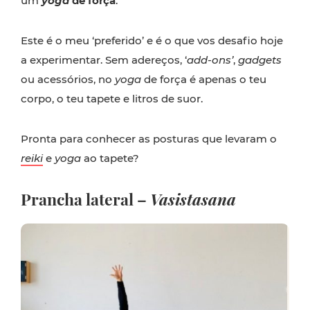
um
yoga
de força
.
Este é o meu ‘preferido’ e é o que vos desafio hoje
a experimentar. Sem adereços, ‘
add-ons’
,
gadgets
ou acessórios, no
yoga
de força é apenas o teu
corpo, o teu tapete e litros de suor.
Pronta para conhecer as posturas que levaram o
reiki
e
yoga
ao tapete?
Prancha lateral
–
Vasistasana