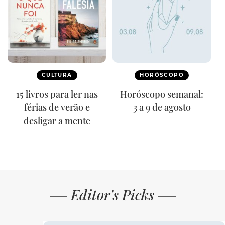
CULTURA
HORÓSCOPO
15 livros para ler nas
Horóscopo semanal:
férias de verão e
3 a 9 de agosto
desligar a mente
Editor's Picks