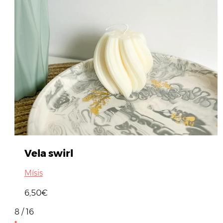
Vela swirl
Mísis
6,50€
8 / 16