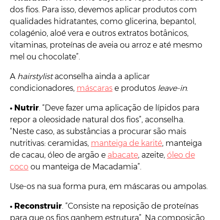
dos fios. Para isso, devemos aplicar produtos com
qualidades hidratantes, como glicerina, bepantol,
colagénio, aloé vera e outros extratos botânicos,
vitaminas, proteínas de aveia ou arroz e até mesmo
mel ou chocolate”.
A
hairstylist
aconselha ainda a aplicar
condicionadores,
máscaras
e
produtos
leave-in
.
•
Nutrir
. “Deve fazer uma aplicação de lípidos para
repor a oleosidade natural dos fios”, aconselha.
“Neste caso, as substâncias a procurar são mais
nutritivas: ceramidas,
manteiga de karité
, manteiga
de cacau, óleo de argão e
abacate
, azeite,
óleo de
coco
ou manteiga de Macadamia”.
Use-os na sua forma pura, em máscaras ou ampolas.
•
Reconstruir
. “Consiste na reposição de proteínas
para que os fios ganhem estrutura”. Na composição