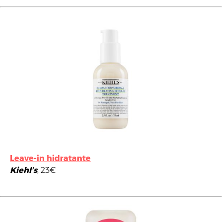
Leave-in hidratante
Kiehl’s
, 23€