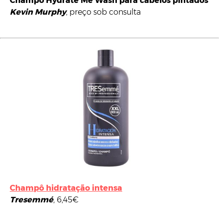
Champô Hydrate Me Wash para cabelos pintados
Kevin Murphy
, preço sob consulta
Champô hidratação intensa
Tresemmé
, 6,45€