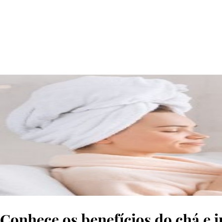
© GettyImages
Conhece os benefícios do chá e i