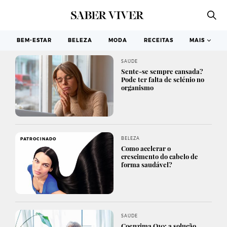
BEM-ESTAR
BELEZA
MODA
RECEITAS
MAIS
SAÚDE
Sente-se sempre cansada?
Pode ter falta de selénio no
organismo
BELEZA
PATROCINADO
Como acelerar o
crescimento do cabelo de
forma saudável?
SAÚDE
Coenzima Q10: a solução