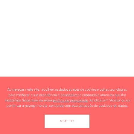
Ao navegar neste site, recolhemos dados através de cookies e outras tecnologias
para melhorar a sua experiência e personalizar o conteúdo e anúncios que lhe
mostramos. Saiba mais na nossa
política de privacidade
. Ao clicar em "Aceito" ou ao
continuar a navegar no site, concorda com esta utilização de cookies e de dados.
ACEITO