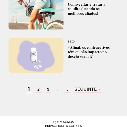
Como evitar e tratar a
celulite (usando os
melhores aliados)
SEXO
#Afinal, os contracetivos
têm ou não impacto no
desejo sexual?
2
3
5
SEGUINTE »
1
…
QUEM SOMOS
PRIVACIDADE & COOKIES