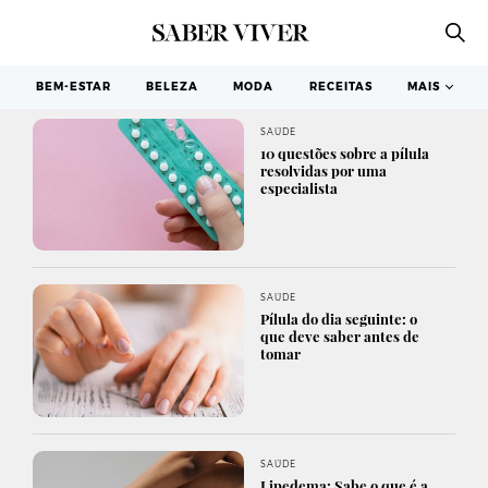
BEM-ESTAR
BELEZA
MODA
RECEITAS
MAIS
SAÚDE
10 questões sobre a pílula
resolvidas por uma
especialista
SAÚDE
Pílula do dia seguinte: o
que deve saber antes de
tomar
SAÚDE
Lipedema: Sabe o que é a