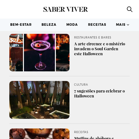
BEM-ESTAR
BELEZA
MODA
RECEITAS
MAIS
RESTAURANTES E BARES
A arte circence e o mistério
invadem o Soul Garden
este Halloween
CULTURA
7 sugestões para celebrar o
Halloween
RECEITAS
Muffins de abóbora e